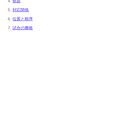
命題
対応関係
位置と順序
試合の勝敗