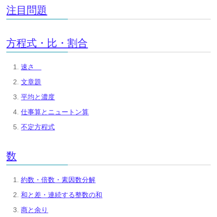
注目問題
方程式・比・割合
速さ
文章題
平均と濃度
仕事算とニュートン算
不定方程式
数
約数・倍数・素因数分解
和と差・連続する整数の和
商と余り