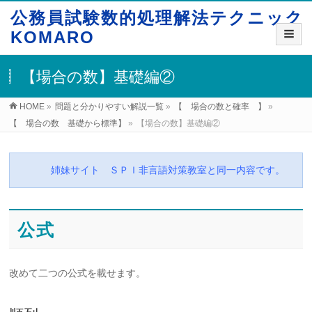
公務員試験数的処理解法テクニック
KOMARO
【場合の数】基礎編②
HOME
»
問題と分かりやすい解説一覧
»
【 場合の数と確率 】
»
【 場合の数 基礎から標準】
»
【場合の数】基礎編②
姉妹サイト ＳＰＩ非言語対策教室と同一内容です。
公式
改めて二つの公式を載せます。