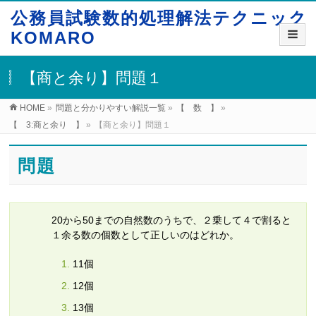
公務員試験数的処理解法テクニック
KOMARO
【商と余り】問題１
HOME
»
問題と分かりやすい解説一覧
»
【 数 】
»
【 3:商と余り 】
»
【商と余り】問題１
問題
20から50までの自然数のうちで、２乗して４で割ると
１余る数の個数として正しいのはどれか。
11個
12個
13個