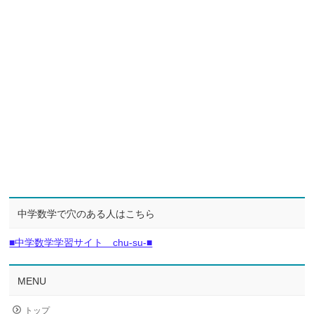
中学数学で穴のある人はこちら
■中学数学学習サイト chu-su-■
MENU
トップ