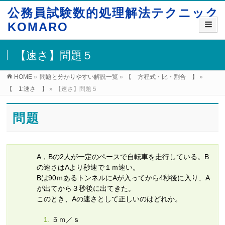
公務員試験数的処理解法テクニック
KOMARO
【速さ】問題５
HOME
»
問題と分かりやすい解説一覧
»
【 方程式・比・割合 】
»
【 1:速さ 】
»
【速さ】問題５
問題
A，Bの2人が一定のペースで自転車を走行している。B
の速さはAより秒速で１ｍ速い。
Bは90ｍあるトンネルにAが入ってから4秒後に入り、A
が出てから３秒後に出てきた。
このとき、Aの速さとして正しいのはどれか。
５ｍ／ｓ