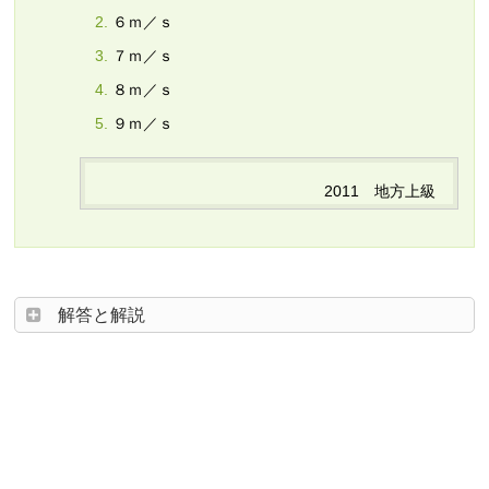
６ｍ／ｓ
７ｍ／ｓ
８ｍ／ｓ
９ｍ／ｓ
2011 地方上級
解答と解説